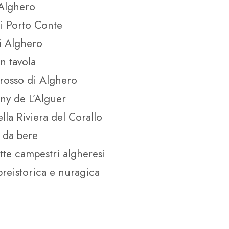
i Alghero
di Porto Conte
i Alghero
n tavola
o rosso di Alghero
Any de L’Alguer
lla Riviera del Corallo
 da bere
tte campestri algheresi
reistorica e nuragica