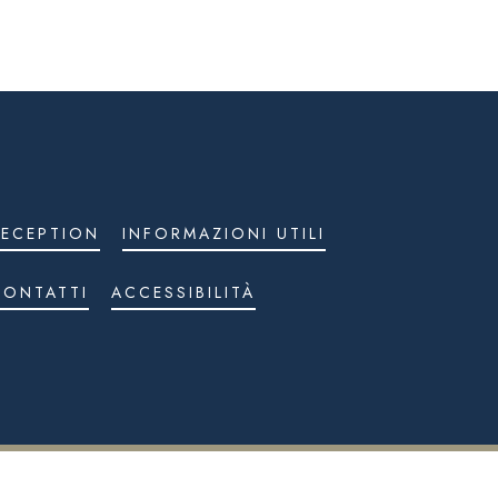
RECEPTION
INFORMAZIONI UTILI
CONTATTI
ACCESSIBILITÀ
LE 116.100,00 I.V. - REGISTRO IMPRESE DI SASSARI - N. REA SS-59844