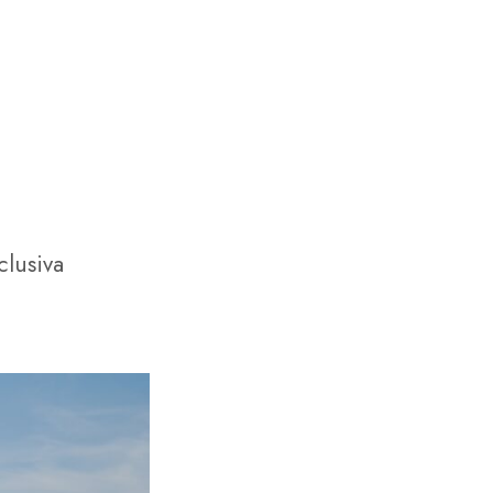
M
E
N
U
clusiva