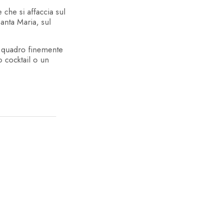
i tariffe
 che si affaccia sul
Santa Maria, sul
n quadro finemente
o cocktail o un
icuri 100%