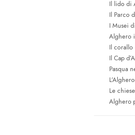
Il lido d
Il Parco 
I Musei d
Alghero i
Il corall
Il Cap d’
Pasqua ne
L’Alghero
Le chiese
Alghero p