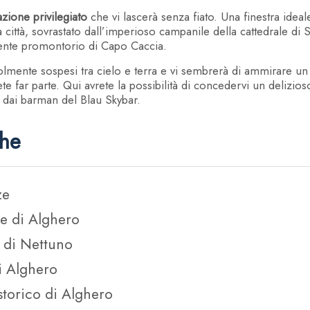
dal nostro sito per usufruire delle miglior
zione privilegiato
che vi lascerà senza fiato. Una finestra ideale
a città, sovrastato dall’imperioso campanile della cattedrale di 
ente promontorio di Capo Caccia.
volmente sospesi tra cielo e terra e vi sembrerà di ammirare u
*
CAMERE
PARTENZA
ete far parte. Qui avrete la possibilità di concedervi un delizios
10
i dai barman del Blau Skybar.
AGO
2026
che
ze
Pagamenti s
ge di Alghero
 di Nettuno
di Alghero
one
 storico di Alghero