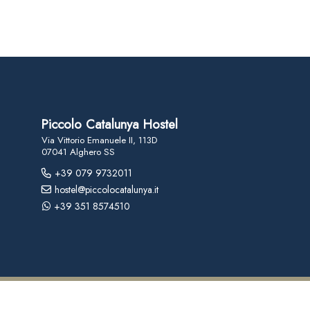
Piccolo Catalunya Hostel
Via Vittorio Emanuele II, 113D
07041 Alghero SS
+39 079 9732011
hostel@piccolocatalunya.it
+39 351 8574510
IMMOBILIARE ALBERGHIERA CATALOGNA S.P.A. - ALGHERO 07041 (SS) - V