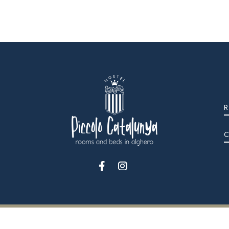
IA CATALOGNA 22 – ITALIA - COD. FISC. – P.IVA 00139190904 - CAPITALE SOCIA