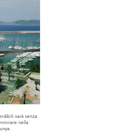
ORNO
rdibili sarà senza
ammirare nella
lunya.