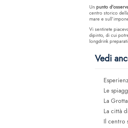
Prenota 
Un
punto d'osserva
centro storico dell
mare e sull’impon
Vi sentirete piace
*
ARRIVO
dipinto, di cui potr
09
longdrink preparat
AGO
2026
Vedi an
CODICE SCONTO
Esperien
Le spiag
La Grotta
La città 
Modifica / Cancella Prenotazi
Il centro